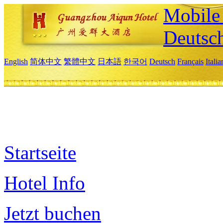
Mobile 
Deutsc
English
简体中文
繁體中文
日本語
한국어
Deutsch
Français
Itali
Startseite
Hotel Info
Jetzt buchen