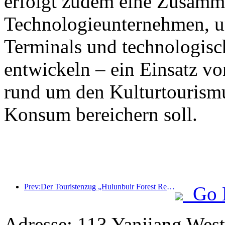
erfolgt zudem eine Zusamm
Technologieunternehmen, 
Terminals und technologisc
entwickeln – ein Einsatz vo
rund um den Kulturtourism
Konsum bereichern soll.
Prev:Der Touristenzug „Hulunbuir Forest Rendezvous - Daxinganling Express - Starlight Train - Tianyi Journey“ tritt seine Jungfernfahrt an.
Go 
Adresse: 113 Yanjiang West