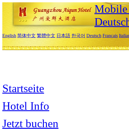
Mobile 
Deutsc
English
简体中文
繁體中文
日本語
한국어
Deutsch
Français
Itali
Startseite
Hotel Info
Jetzt buchen