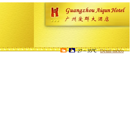
27 ~ 35℃
Détail météo