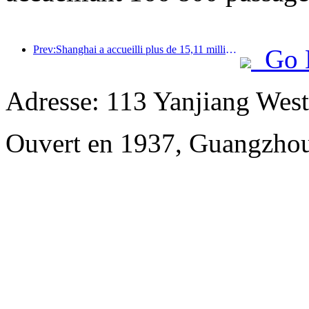
Prev:Shanghai a accueilli plus de 15,11 millions de visiteurs au cours des quatre premiers jours des vacances de la mi-automne et de la fête nationale, soit une augmentation de plus de 20 % par rapport à l'année précédente.
Go 
Adresse: 113 Yanjiang Wes
Ouvert en 1937, Guangzhou