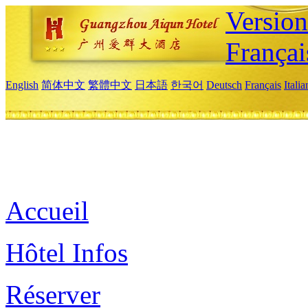
Versio
Françai
English
简体中文
繁體中文
日本語
한국어
Deutsch
Français
Itali
Accueil
Hôtel Infos
Réserver