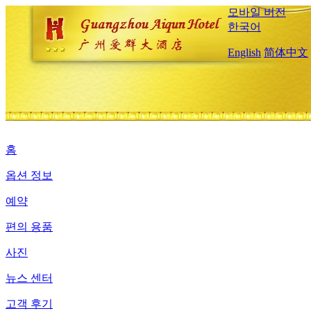
모바일 버전
한국어
English
简体中文
홈
옵션 정보
예약
편의 용품
사진
뉴스 센터
고객 후기