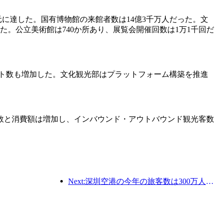
千万元に達した。国有博物館の来館者数は14億3千万人だった。文
だった。公立美術館は740か所あり、展覧会開催回数は1万1千回だ
ント数も増加した。文化観光部はプラットフォーム構築を推進
数と消費額は増加し、インバウンド・アウトバウンド観光客数
Next:深圳空港の今年の旅客数は300万人を超え、同期間の新記録を樹立した。