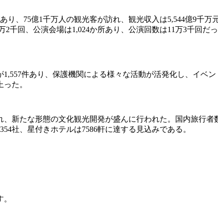
地があり、75億1千万人の観光客が訪れ、観光収入は5,544億9
万2千回、公演会場は1,024か所あり、公演回数は11万3千回
1,557件あり、保護機関による様々な活動が活発化し、イベ
上った。
れ、新たな形態の文化観光開発が盛んに行われた。国内旅行者
354社、星付きホテルは7586軒に達する見込みである。
す。