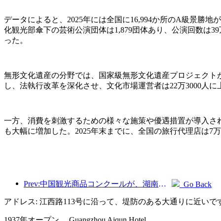
データによると、2025年には全国に16,994か所のA級景勝
化観光部傘下の芸術公演団体は1,879団体あり、公演回数は39
った。
無形文化遺産の分野では、国家級無形文化遺産プロジェクトが
し、法執行改革を深化させ、文化市場運営者は22万3000人に
一方、消費を刺激するための様々な施策や優遇措置が導入さ
も大幅に増加した。2025年末までに、全国の旅行代理店は7万
Prev:中国観光商品コンクールが、湖南省湘潭市にて盛況のうちに開催されました。
Go Back
アドレス: 江西路113号に沿って、堤防のある大通りに近いで
1937年オープン， Guangzhou Aiqun Hotel.