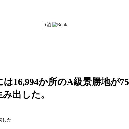
?
泊
は16,994か所のA級景勝地が7
を生み出した。
表した。