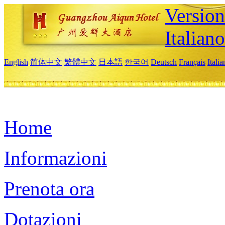
Version
Italiano
English
简体中文
繁體中文
日本語
한국어
Deutsch
Français
Itali
Home
Informazioni
Prenota ora
Dotazioni