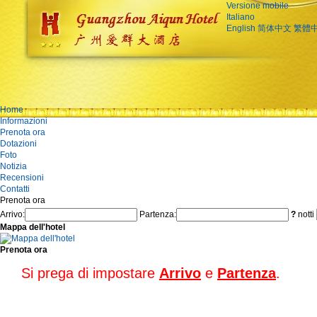
Versione mobile
Italiano
English
简体中文
繁體
Home
Informazioni
Prenota ora
Dotazioni
Foto
Notizia
Recensioni
Contatti
Prenota ora
Arrivo:
Partenza:
?
notti
Mappa dell'hotel
Prenota ora
Si prega di impostare
Arrivo
e
Partenza
.