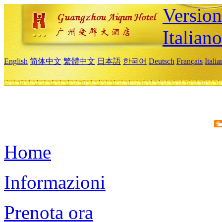
Version
Italiano
English
简体中文
繁體中文
日本語
한국어
Deutsch
Français
Itali
Home
Informazioni
Prenota ora