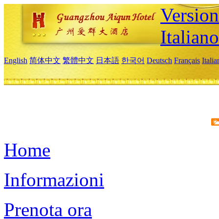
Version
Italiano
English
简体中文
繁體中文
日本語
한국어
Deutsch
Français
Itali
Home
Informazioni
Prenota ora