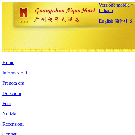
Versione mobile
Italiano
English
简体中文
Home
Informazioni
Prenota ora
Dotazioni
Foto
Notizia
Recensioni
Contatti